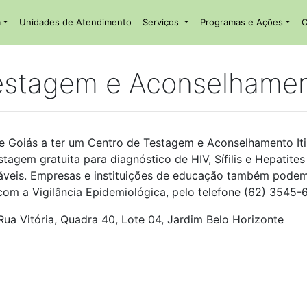
a
Unidades de Atendimento
Serviços
Programas e Ações
C
estagem e Aconselhament
de Goiás a ter um Centro de Testagem e Aconselhamento It
tagem gratuita para diagnóstico de HIV, Sífilis e Hepatites
veis. Empresas e instituições de educação também podem ac
com a Vigilância Epidemiológica, pelo telefone (62) 3545-
ua Vitória, Quadra 40, Lote 04, Jardim Belo Horizonte