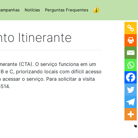
ampanhas
Notícias
Perguntas Frequentes
o Itinerante
inerante (CTA). O serviço funciona em um
 B e C, priorizando locais com difícil acesso
essar o serviço. Para solicitar a visita
6514.