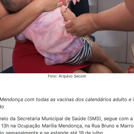
Foto: Arquivo Secom
a Mendonça
com todas as vacinas do
s calendários adulto e i
do
meio da Secretaria Municipal de Saúde (SMS), segue com a 
 13h na Ocupação Marília Mendonça, na Rua Bruno e Marrone,
o semanalmente e se estende até 19 de julho.